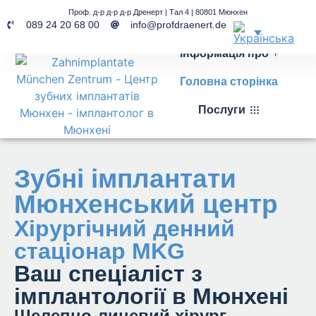
Проф. д-р д-р д-р Дренерт | Тал 4 | 80801 Мюнхен
089 24 20 68 00
info@profdraenert.de
Інформація про
Головна сторінка
Послуги
Зубні імплантати
Мюнхенський центр
Хірургічний денний
стаціонар MKG
Ваш спеціаліст з
імплантології в Мюнхені
Щелепно-лицевий хірург,