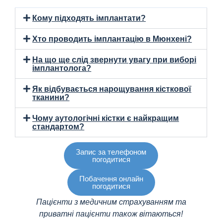
Кому підходять імплантати?
Хто проводить імплантацію в Мюнхені?
На що ще слід звернути увагу при виборі
імплантолога?
Як відбувається нарощування кісткової
тканини?
Чому аутологічні кістки є найкращим
стандартом?
Запис за телефоном
погодитися
Побачення онлайн
погодитися
Пацієнти з медичним страхуванням та
приватні пацієнти також вітаються!