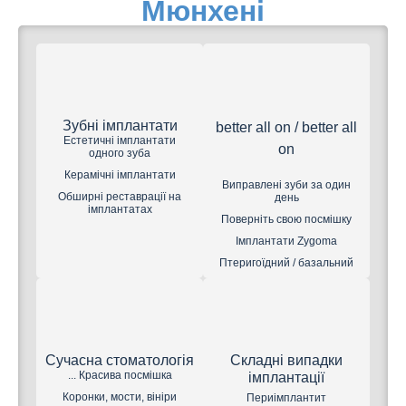
Мюнхені
Зубні імплантати
better all on / better all
Естетичні імплантати
on
одного зуба
Керамічні імплантати
Виправлені зуби за один
Обширні реставрації на
день
імплантатах
Поверніть свою посмішку
Імплантати Zygoma
Птеригоїдний / базальний
Сучасна стоматологія
Складні випадки
... Красива посмішка
імплантації
Коронки, мости, вініри
Периімплантит