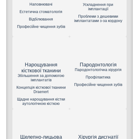
Наповнювачі
Ускладнення при
імплантації
Естетична стоматологія
Проблеми з дешевими
Відбілювання
імплантатами з-за кордону
Професійне чищення зубів
Нарощування
Пародонтологія
Пародонтологічна хірургія
кісткової тканини
Збільшення за допомогою
Профілактика
імплантатів
Професійне чищення зубів
Концепція кісткової тканини
Draenert
Щадне нарощування кістки
аутологічною кісткою
Щелепно-лицьова
Хірургія дисгнатії