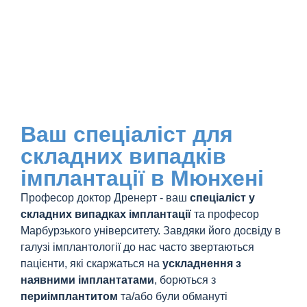
Ваш спеціаліст для
складних випадків
імплантації в Мюнхені
Професор доктор Дренерт - ваш
спеціаліст у
складних випадках імплантації
та професор
Марбурзького університету. Завдяки його досвіду в
галузі імплантології до нас часто звертаються
пацієнти, які скаржаться на
ускладнення з
наявними імплантатами
, борються з
периімплантитом
та/або були обмануті