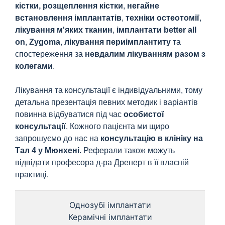
кістки, розщеплення кістки
,
негайне
встановлення імплантатів
,
техніки остеотомії
,
лікування м'яких тканин
,
імплантати
better all
on
,
Zygoma
,
лікування периімплантиту
та
спостереження за
невдалим лікуванням разом з
колегами
.
Лікування та консультації є індивідуальними, тому
детальна презентація певних методик і варіантів
повинна відбуватися під час
особистої
консультації
. Кожного пацієнта ми щиро
запрошуємо до нас на
консультацію в клініку на
Тал 4 у Мюнхені
. Реферали також можуть
відвідати професора д-ра Дренерт в її власній
практиці.
Однозубі імплантати
Керамічні імплантати