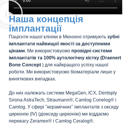
Наша концепція
імплантації
Пацієнти нашої клініки в Мюнхені отримують
зубні
імплантати найвищої якості за доступними
цінами
. Ми використовуємо
провідні системи
імплантатів та 100% аутологічну кістку (Draenert
Bone Concept
) для найкращого успіху нашої
роботи. Ми використовуємо біоматеріали лише у
виняткових випадках.
До них належать системи MegaGen, ICX, Dentsply
Sirona AstraTech, Straumann®, Camlog Conelog® і
Camlog. У сфері "керамічних" імплантатів з оксиду
цирконію (IV) (діоксиду цирконію) ми віддаємо
перевагу Zeramex® і Camlog Ceralog®.