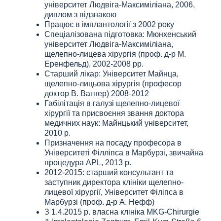
університет Людвіга-Максиміліана, 2006,
диплом з відзнакою
Працює в імплантології з 2002 року
Спеціалізована підготовка: Мюнхенський
університет Людвіга-Максиміліана,
щелепно-лицева хірургія (проф. д-р М.
Еренфельд), 2002-2008 рр.
Старший лікар: Університет Майнца,
щелепно-лицьова хірургія (професор
доктор В. Вагнер) 2008-2012
Габілітація в галузі щелепно-лицевої
хірургії та присвоєння звання доктора
медичних наук: Майнцький університет,
2010 р.
Призначення на посаду професора в
Університеті Філліпса в Марбурзі, звичайна
процедура APL, 2013 р.
2012-2015: старший консультант та
заступник директора клініки щелепно-
лицевої хірургії, Університет Філіпса в
Марбурзі (проф. д-р А. Нефф)
З 1.4.2015 р. власна клініка MKG-Chirurgie