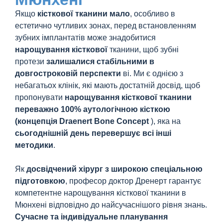
Якщо
кісткової тканини мало
, особливо в
естетично чутливих зонах, перед встановленням
зубних імплантатів може знадобитися
нарощування кісткової
тканини, щоб зубні
протези
залишалися стабільними в
довгостроковій перспекти
ві. Ми є однією з
небагатьох клінік, які мають достатній досвід, щоб
пропонувати
нарощування кісткової тканини
переважно 100% аутологічною кісткою
(концепція Draenert Bone Concept
), яка на
сьогоднішній день перевершує всі інші
методики
.
Як
досвідчений хірург з широкою спеціальною
підготовкою
, професор доктор Дренерт гарантує
компетентне нарощування кісткової тканини в
Мюнхені відповідно до найсучаснішого рівня знань.
Сучасне та індивідуальне планування