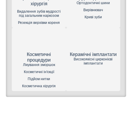
Ортодонтичні шини
хірургія
Вирівнювач
Видалення зубів мудрості
під загальним наркозом
Криві зуби
Резекція верхівки кореня
Косметичні
Керамічні імплантати
Високоякісні цирконієві
процедури
імплантати
Лікування зморшок
Косметичні ін'єкції
Підйом нитки
Косметична хірургія