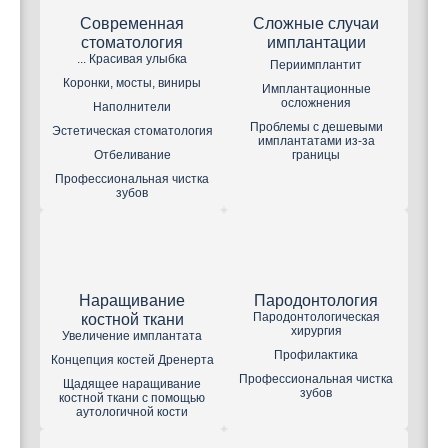
Современная
Сложные случаи
стоматология
имплантации
... Красивая улыбка
Периимплантит
Коронки, мосты, виниры
Имплантационные
осложнения
Наполнители
Проблемы с дешевыми
Эстетическая стоматология
имплантатами из-за
Отбеливание
границы
Профессиональная чистка
зубов
Наращивание
Пародонтология
Пародонтологическая
костной ткани
хирургия
Увеличение имплантата
Профилактика
Концепция костей Дренерта
Профессиональная чистка
Щадящее наращивание
зубов
костной ткани с помощью
аутологичной кости