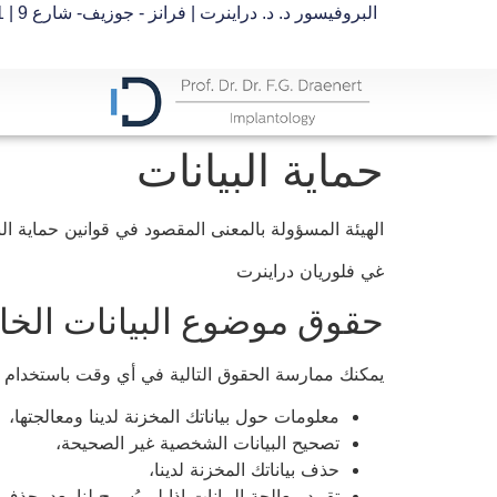
البروفيسور د. د. دراينرت | فرانز - جوزيف- شارع 9 | 80801 ميونيخ
حماية البيانات
الهيئة المسؤولة بالمعنى المقصود في قوانين حماية البيانات، 
غي فلوريان دراينرت
حقوق موضوع البيانات الخا
يمكنك ممارسة الحقوق التالية في أي وقت باستخدام تف
معلومات حول بياناتك المخزنة لدينا ومعالجتها،
تصحيح البيانات الشخصية غير الصحيحة،
حذف بياناتك المخزنة لدينا،
تقييد معالجة البيانات إذا لم يُسمح لنا بعد بحذف 