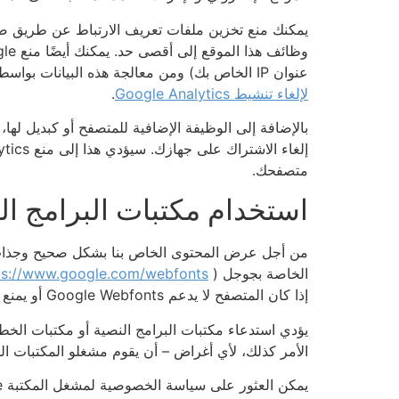
يمكنك منع تخزين ملفات تعريف الارتباط عن طريق ضبط
عنوان IP الخاص بك) ومن معالجة هذه البيانات بواسطة Google عن طريق تنزيل المكون الإضافي للمتصفح المتوفر ضمن الرابط التالي وتثبيته:
لإلغاء تنشيط Google Analytics
.
بالإضافة إلى الوظيفة الإضافية للمتصفح أو كبديل لها، يمكنك منع التتبع بواسطة 
متصفحك.
استخدام مكتبات البرامج النصية (ebfonts
من أجل عرض المحتوى الخاص بنا بشكل صحيح وجذاب ب
الخاصة بجوجل (
ps://www.google.com/webfonts/
إذا كان المتصفح لا يدعم Google Webfonts أو يمنع الوصول، فسيتم عرض المحتوى بخط قياسي.
يؤدي استدعاء مكتبات البرامج النصية أو مكتبات الخطوط
الأمر كذلك، لأي أغراض – أن يقوم مشغلو المكتبات المق
يمكن العثور على سياسة الخصوصية لمشغل المكتبة Google هنا: