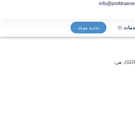
info@profdraener
مات
تحديد موعد