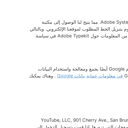
نحن نستخدم Adobe Typekit لتصميم موقعنا بشكل مرئي. Typekit هي خدمة تقدمها شركة Adobe Systems Software Ireland Ltd. مما يتيح لنا الوصول إلى مكتبة
دم Adobe في الولايات المتحدة الأمريكية ويقوم بتنزيل الخط المطلوب لموقعنا الإلكتروني. وبالتالي
تتلقى Adobe المعلومات التي تفيد بأنه تم الوصول إلى موقعنا على الويب من عنوان IP الخاص بك. يمكن العثور على مزيد من المعلومات حول Adobe Typekit في سياسة
يستخدم موقع الويب هذا Google Maps API لعرض المعلومات الجغرافية بشكل مرئي. عند استخدام خرائط Google، تقوم Google أيضًا بجمع ومعالجة واستخدام البيانات
في معلومات حماية بيانات Google
. وهناك يمكنك
ض مواقعنا الإلكترونية. مشغل المكونات الإضافية المقابلة هو YouTube, LLC, 901 Cherry Ave., San Bruno, CA 94066,
ارة صفحة تحتوي على مكون YouTube الإضافي، يتم إنشاء اتصال بخوادم YouTube. وهذا يخبر YouTube بالصفحات التي تزورها. إذا قمت بتسجيل الدخول إلى