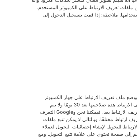
يًا أنه سيتم تطوير اتصال مباشر بخدمات المزود وأنه
لخدمة تخزين ملفات تعريف الارتباط على الكمبيوتر المستخدم.
ستخدامها. ملاحظة: إذا قمت بتسجيل الدخول إلى
خدم موقعنا تتبع التحويل من Google. إذا وصلت إلى موقعنا عبر إعلان وضعته Google، فسيقوم Google Adwords بوضع ملف تعريف الارتباط على جهاز الكمبيوتر
الخاص بك. يتم تعيين ملف تعريف الارتباط لتتبع التحويل عندما ينقر المستخدم على إعلان تضعه Google. تفقد ملفات تعريف الارتباط هذه صلاحيتها بعد 30 يومًا ولا يتم
استخدامها لتحديد الهوية الشخصية. إذا قام المستخدم بزيارة صفحات معينة من موقعنا على الويب ولم تنته صلاحية ملف تعريف الارتباط بعد، فيمكننا نحن وGoogle التعرف
الإعلان وتمت إعادة توجيهه إلى هذه الصفحة. يتلقى كل عميل في Google AdWords ملف تعريف ارتباط مختلفًا. وبالتالي لا يمكن تتبع ملفات
باستخدام ملف تعريف الارتباط للتحويل لإنشاء إحصائيات التحويل لعملاء
جيههم إلى صفحة تحتوي على علامة تتبع التحويل. ومع