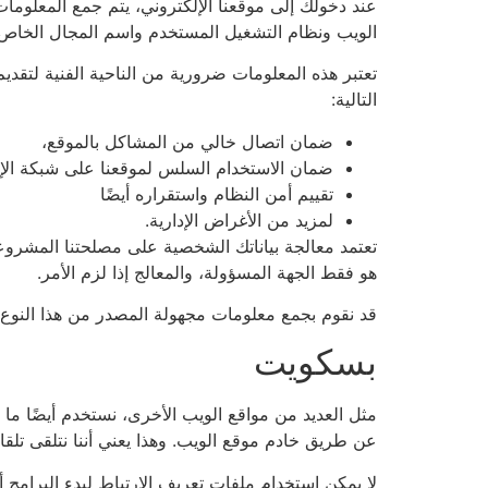
عند دخولك إلى موقعنا الإلكتروني، يتم جمع المعلوما
الويب ونظام التشغيل المستخدم واسم المجال الخاص 
تعتبر هذه المعلومات ضرورية من الناحية الفنية لتق
التالية:
ضمان اتصال خالي من المشاكل بالموقع،
ضمان الاستخدام السلس لموقعنا على شبكة الإن
تقييم أمن النظام واستقراره أيضًا
لمزيد من الأغراض الإدارية.
تعتمد معالجة بياناتك الشخصية على مصلحتنا المشروعة
هو فقط الجهة المسؤولة، والمعالج إذا لزم الأمر.
قد نقوم بجمع معلومات مجهولة المصدر من هذا النوع. ت
بسكويت
مثل العديد من مواقع الويب الأخرى، نستخدم أيضًا ما
عن طريق خادم موقع الويب. وهذا يعني أننا نتلقى تلقائيًا بيانات معينة مثل: ب. عنوان IP 
لا يمكن استخدام ملفات تعريف الارتباط لبدء البرامج 