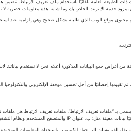
ت ذات الطبيعة العامة تلقائيًا باستخدام ملف تعريف الارتباط. تتضمن
بمزود خدمة الإنترنت الخاص بك وما شابه. هذه معلومات حصرية لا 
ديم محتوى موقع الويب الذي طلبته بشكل صحيح وهي إلزامية عند استخ
ترنت،
 من أغراض جمع البيانات المذكورة أعلاه. نحن لا نستخدم بياناتك لا
م تقييمها إحصائيًا من أجل تحسين موقعنا الإلكتروني والتكنولوجيا ال
 يسمى بـ “ملفات تعريف الارتباط”. ملفات تعريف الارتباط هي ملفات
والمتصفح المستخدم ونظام التشغيل واتصالك بالإنترنت.
أو نقل الفيروسات إلى جهاز الكمبيوتر. باستخدام المعلومات الموجودة 