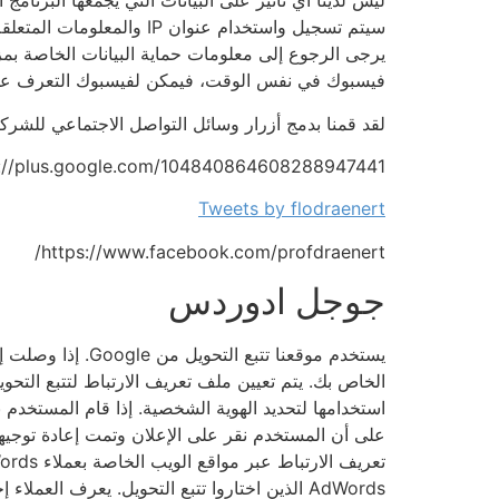
ليس لدينا أي تأثير على البيانات التي يجمعها البرنام
سيتم تسجيل واستخدام عنو
يرجى الرجوع إلى معلومات حماية البيانات الخاصة بمز
فيسبوك في نفس الوقت، فيمكن لفيسبوك التعرف علي
لقد قمنا بدمج أزرار وسائل التواصل الاجتماعي للشركا
s://plus.google.com/104840864608288947441
Tweets by flodraenert
https://www.facebook.com/profdraenert/
جوجل ادوردس
AdWords الذين اختاروا تتبع التحويل. يعرف ا