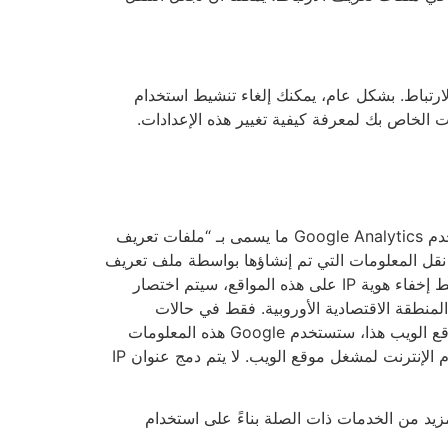
ارتباط. بشكل عام، يمكنك إلغاء تنشيط استخدام
الخاص بك لمعرفة كيفية تغيير هذه الإعدادات.
يستخدم هذا الموقع Google Analytics، وهي خدمة تحليل الويب التي تقدمها شركة Google Inc. (فيما يلي: جوجل). يستخدم Google Analytics ما يسمى بـ “ملفات تعريف
م نقل المعلومات التي تم إنشاؤها بواسطة ملف تعريف
الارتباط حول استخدامك لهذا الموقع إلى خادم Google في الولايات المتحدة الأمريكية وتخزينها هناك. ومع ذلك، نظرًا لتنشيط إخفاء هوية IP على هذه المواقع، سيتم اختصار
لى اتفاقية المنطقة الاقتصادية الأوروبية. فقط في حالات
استثنائية سيتم نقل عنوان IP الكامل إلى خادم Google في الولايات المتحدة الأمريكية واختصاره هناك. نيابة عن مشغل موقع الويب هذا، ستستخدم Google هذه المعلومات
لتقييم استخدامك للموقع، وتجميع التقارير حول نشاط موقع الويب وتقديم خدمات أخرى تتعلق بنشاط موقع الويب واستخدام الإنترنت لمشغل موقع الويب. لا يتم دمج عنوان IP
مزيد من الخدمات ذات الصلة بناءً على استخدام