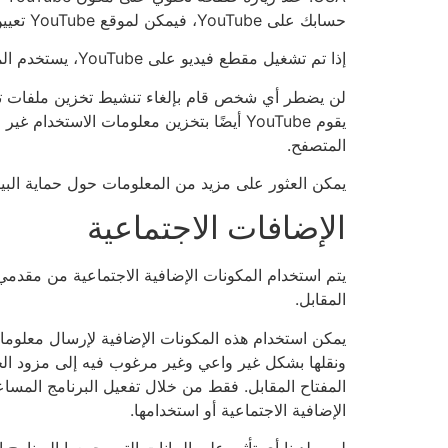
حسابك على YouTube، فيمكن لموقع YouTube تعيين سلوك التصفح الخاص بك لك شخصيًا. يمكنك منع ذلك عن طريق تسجيل الخروج من حسابك على YouTube مسبقًا.
إذا تم تشغيل مقطع فيديو على YouTube، يستخدم الموفر ملفات تعريف الارتباط التي تجمع معلومات حول سلوك المستخدم.
يقوم YouTube أيضًا بتخزين معلومات الا
المتصفح.
يمكن العثور على مزيد من المعلومات حول حماية البيانات على “Youtube” في إعلان حماية ب
الإضافات الاجتماعية
يتم استخدام المكونات الإضافية الاجتماعية من مقدمي 
المقابل.
يمكن استخدام هذه المكونات الإضافية لإرسال معلومات
ونقلها بشكل غير واعي وغير مرغوب فيه إلى مزود الخ
المفتاح المقابل. فقط من خلال تفعيل البرنامج المسا
الإضافية الاجتماعية أو استخدامها.