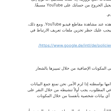
لن يضطر أي شخص قام بإلغاء تنشيط تخزين ملفات تعريف الارتباط لبرنامج Google Ad إلى توقع ملفات تعريف الارتباط هذه عند مشاهدة مقاطع فيديو YouTube. ومع ذلك،
ذلك، فيجب عليك حظر تخزين ملفات تعريف الارتباط في
https://www.google.de/intl/de/policies
ى المكونات الإضافية من خلال تمييزها بالشعار
 بواسطته إذا لزم الأمر. نحن نمنع جمع البيانات
عي المطلوب، يجب أولاً تنشيطه من خلال النقر على
 أي بيانات شخصية بأنفسنا من خلال المكونات